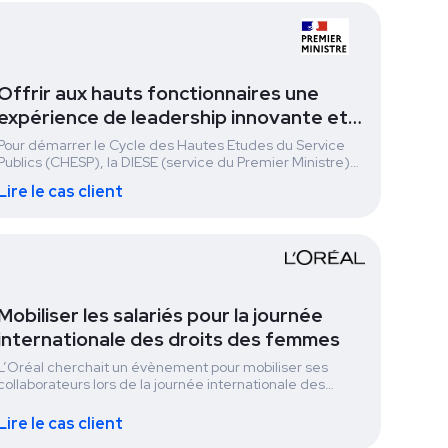
Offrir aux hauts fonctionnaires une
expérience de leadership innovante et
solidaire
Pour démarrer le Cycle des Hautes Etudes du Service
Publics (CHESP), la DIESE (service du Premier Ministre)
et l'INSP proposent un hackathon solidaire à leur 130
Lire le cas client
hauts fonctionnaires.
Mobiliser les salariés pour la journée
internationale des droits des femmes
L’Oréal cherchait un évènement pour mobiliser ses
collaborateurs lors de la journée internationale des
Droits des Femmes. Ils ont fait partis des entreprises
partenaires de la 3e édition du Big Bloom for Women, un
Lire le cas client
grand hackathon internationale sur l'égalité femmes /