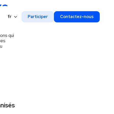
ve
,
le
fr
Participer
Contactez-nous
ons qui
des
du
nisés