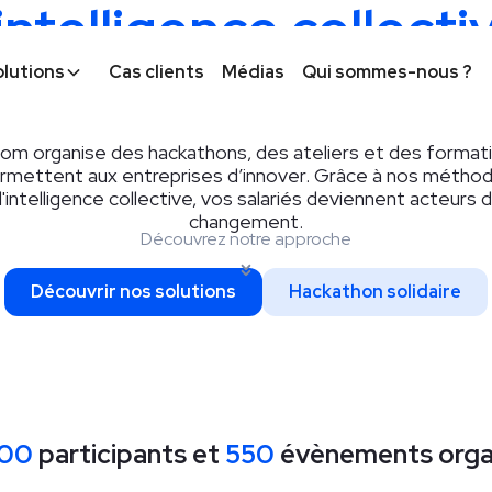
intelligence collecti
a joie d'agir ensemb
olutions
Cas clients
Médias
Qui sommes-nous ?
oom organise des hackathons, des ateliers et des formati
rmettent aux entreprises d’innover. Grâce à nos métho
'intelligence collective, vos salariés deviennent acteurs 
changement.
Découvrez notre approche
Découvrir nos solutions
Hackathon solidaire
000
participants et
550
évènements orga