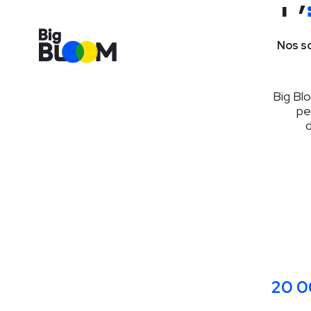
L’
l
Nos s
Big Bl
pe
d
20 