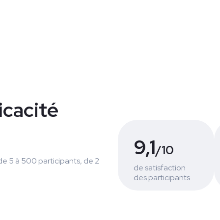
icacité
9,1
/10
e 5 à 500 participants, de 2
de satisfaction
des participants