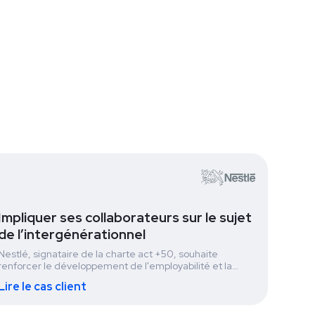
Impliquer ses collaborateurs sur le sujet
de l’intergénérationnel
Nestlé, signataire de la charte act +50, souhaite
renforcer le développement de l'employabilité et la
gestion des parcours professionnels des collaborateurs
Lire le cas client
expérimentés. Ils ont organisé un hackathon lors de la
semaine de la RSE sur la thématique de la mixité
intergénérationnelle.