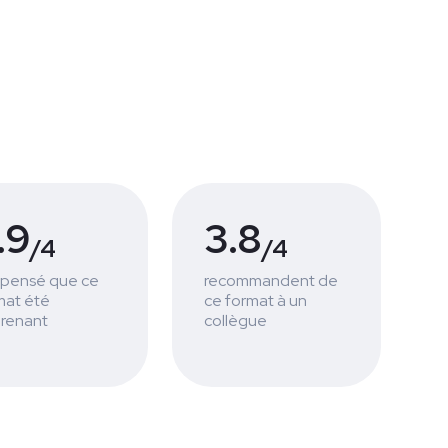
.9
3.8
/4
/4
 pensé que ce
recommandent de
mat été
ce format à un
renant
collègue