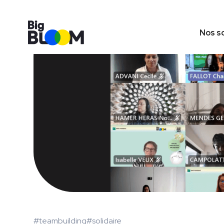
Nos s
#teambuilding
#solidaire