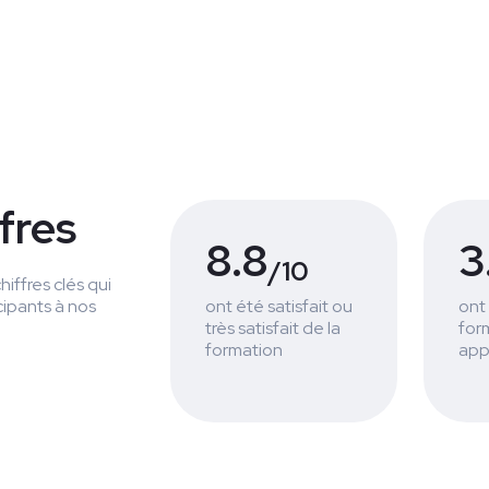
fres
8.8
3
/10
iffres clés qui
cipants à nos
ont été satisfait ou
ont
très satisfait de la
for
formation
app