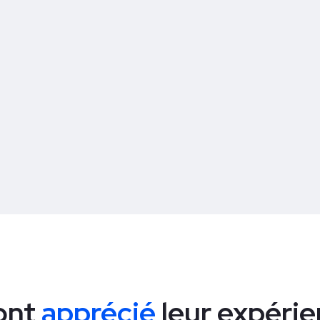
 ont
apprécié
leur expéri